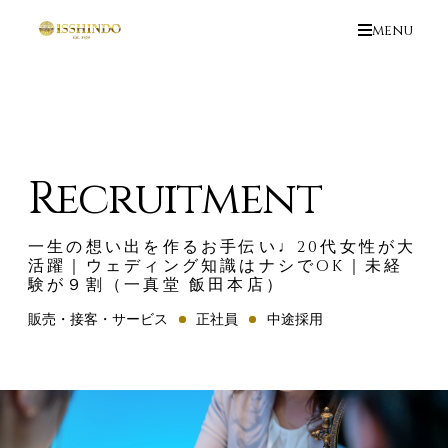
menu
HOME
ABOUT US
Recruitment
一生の想い出を作るお手伝い♩20代女性が大
MEMBER
CULTURE
活躍｜ウェディング知識はナシでOK｜未経
験が９割（一真堂 飯田本店）
販売・接客・サービス
正社員
中途採用
RECRUIT