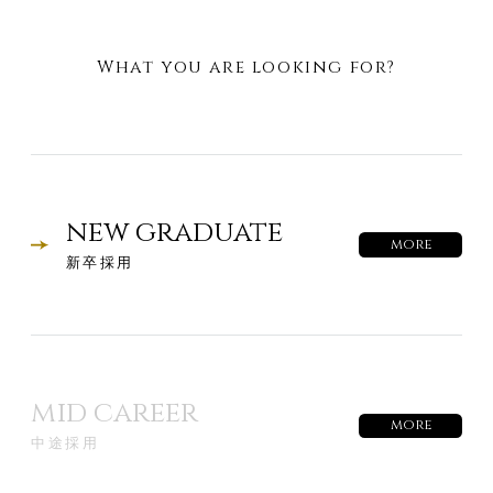
What you are looking for?
new graduate
more
新卒採用
mid career
more
中途採用