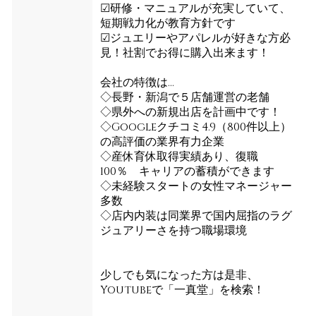
☑研修・マニュアルが充実していて、
短期戦力化が教育方針です
☑ジュエリーやアパレルが好きな方必
見！社割でお得に購入出来ます！
会社の特徴は...
◇長野・新潟で５店舗運営の老舗
◇県外への新規出店を計画中です！
◇Googleクチコミ4.9（800件以上）
の高評価の業界有力企業
◇産休育休取得実績あり、復職
100％ キャリアの蓄積ができます
◇未経験スタートの女性マネージャー
多数
◇店内内装は同業界で国内屈指のラグ
ジュアリーさを持つ職場環境
少しでも気になった方は是非、
Youtubeで「一真堂」を検索！